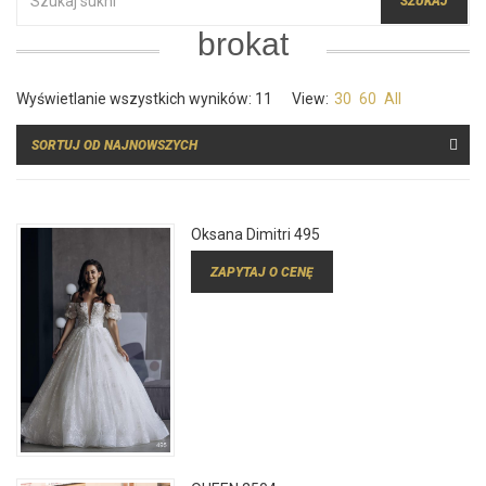
brokat
Posortowane
Wyświetlanie wszystkich wyników: 11
View:
30
60
All
według
najnowszych
Oksana Dimitri 495
ZAPYTAJ O CENĘ