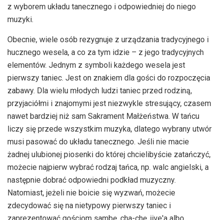
z wyborem układu tanecznego i odpowiedniej do niego
muzyki.
Obecnie, wiele osób rezygnuje z urządzania tradycyjnego i
hucznego wesela, a co za tym idzie – z jego tradycyjnych
elementów. Jednym z symboli każdego wesela jest
pierwszy taniec. Jest on znakiem dla gości do rozpoczęcia
zabawy. Dla wielu młodych ludzi taniec przed rodziną,
przyjaciółmi i znajomymi jest niezwykle stresujący, czasem
nawet bardziej niż sam Sakrament Małżeństwa. W tańcu
liczy się przede wszystkim muzyka, dlatego wybrany utwór
musi pasować do układu tanecznego. Jeśli nie macie
żadnej ulubionej piosenki do której chcielibyście zatańczyć,
możecie najpierw wybrać rodzaj tańca, np. walc angielski, a
następnie dobrać odpowiedni podkład muzyczny.
Natomiast, jeżeli nie boicie się wyzwań, możecie
zdecydować się na nietypowy pierwszy taniec i
zaprezentować gościom sambę, cha-chę, jive'a albo