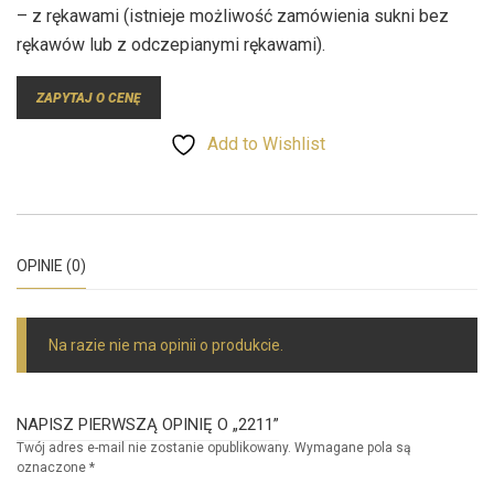
– z rękawami (istnieje możliwość zamówienia sukni bez
rękawów lub z odczepianymi rękawami).
ZAPYTAJ O CENĘ
Add to Wishlist
OPINIE (0)
Na razie nie ma opinii o produkcie.
NAPISZ PIERWSZĄ OPINIĘ O „2211”
Twój adres e-mail nie zostanie opublikowany.
Wymagane pola są
oznaczone
*