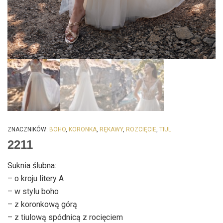
ZNACZNIKÓW:
BOHO
,
KORONKA
,
RĘKAWY
,
ROZCIĘCIE
,
TIUL
2211
Suknia ślubna:
– o kroju litery A
– w stylu boho
– z koronkową górą
– z tiulową spódnicą z rocięciem