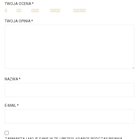
TWOJA OCENA
*
TWOJA OPINIA
*
NAZWA
*
E-MAIL
*
ZAPAMIĘTAJ MOJE DANE W TEJ PRZEGLĄDARCE PODCZAS PISANIA