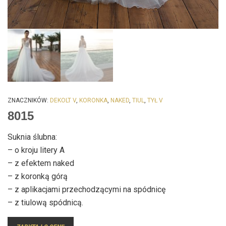
ZNACZNIKÓW:
DEKOLT V
,
KORONKA
,
NAKED
,
TIUL
,
TYŁ V
8015
Suknia ślubna:
– o kroju litery A
– z efektem naked
– z koronką górą
– z aplikacjami przechodzącymi na spódnicę
– z tiulową spódnicą.