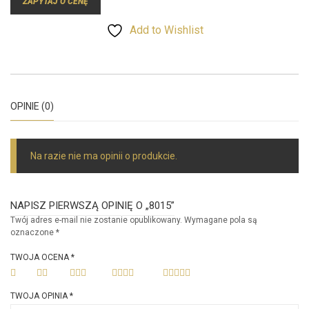
ZAPYTAJ O CENĘ
Add to Wishlist
OPINIE (0)
Na razie nie ma opinii o produkcie.
NAPISZ PIERWSZĄ OPINIĘ O „8015”
Twój adres e-mail nie zostanie opublikowany.
Wymagane pola są
oznaczone
*
TWOJA OCENA
*
TWOJA OPINIA
*