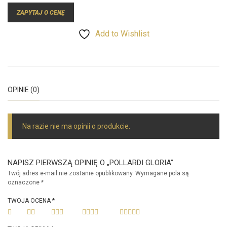
ZAPYTAJ O CENĘ
Add to Wishlist
OPINIE (0)
Na razie nie ma opinii o produkcie.
NAPISZ PIERWSZĄ OPINIĘ O „POLLARDI GLORIA”
Twój adres e-mail nie zostanie opublikowany.
Wymagane pola są
oznaczone
*
TWOJA OCENA
*