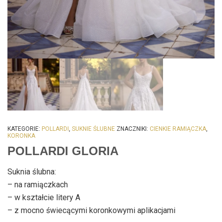
KATEGORIE:
POLLARDI
,
SUKNIE ŚLUBNE
ZNACZNIKI:
CIENKIE RAMIĄCZKA
,
KORONKA
POLLARDI GLORIA
Suknia ślubna:
– na ramiączkach
– w kształcie litery A
– z mocno świecącymi koronkowymi aplikacjami