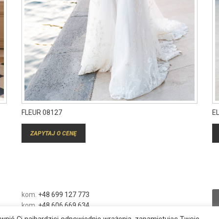
FLEUR 08127
E
ZAPYTAJ O CENĘ
kom.
+48 699 127 773
kom.
+48 606 669 634
wnić Ci najbardziej odpowiednie wrażenia, zapamiętując Twoje