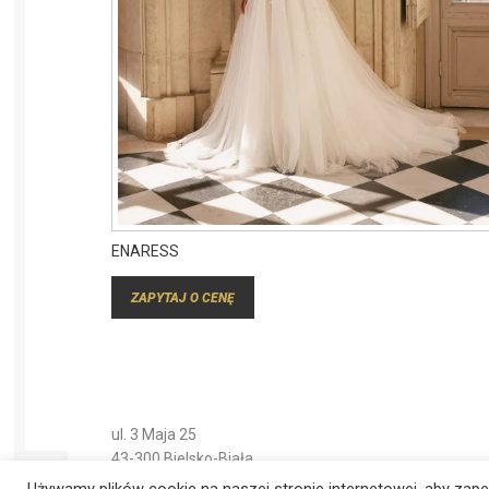
ENARESS
ZAPYTAJ O CENĘ
ul. 3 Maja 25
43-300 Bielsko-Biała
Używamy plików cookie na naszej stronie internetowej, aby zape