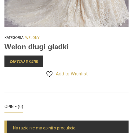
KATEGORIA:
WELONY
Welon długi gładki
ZAPYTAJ O CENĘ
Add to Wishlist
OPINIE (0)
Na razie nie ma opinii o produkcie.