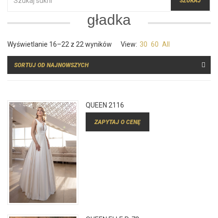
gładka
Posortowane
Wyświetlanie 16–22 z 22 wyników
View:
30
60
All
według
najnowszych
QUEEN 2116
ZAPYTAJ O CENĘ