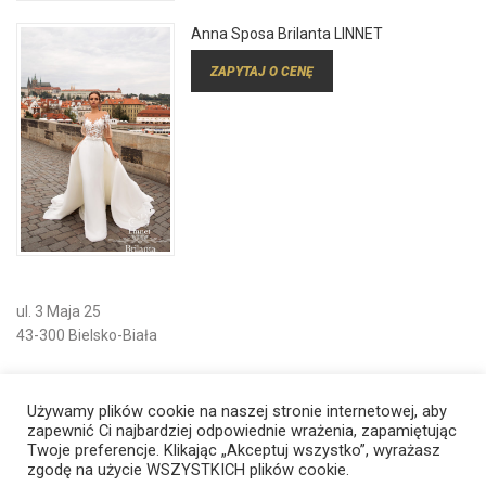
Anna Sposa Brilanta LINNET
ZAPYTAJ O CENĘ
ul. 3 Maja 25
43-300 Bielsko-Biała
kom.
+48 699 127 773
Używamy plików cookie na naszej stronie internetowej, aby
kom.
+48 606 669 634
zapewnić Ci najbardziej odpowiednie wrażenia, zapamiętując
Twoje preferencje. Klikając „Akceptuj wszystko”, wyrażasz
zgodę na użycie WSZYSTKICH plików cookie.