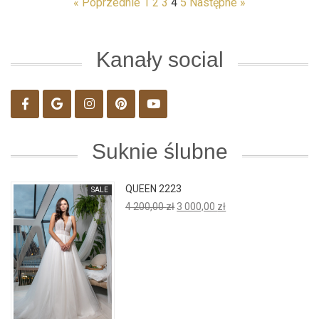
« Poprzednie
1
2
3
4
5
Następne »
Kanały social
Suknie ślubne
QUEEN 2223
SALE
Pierwotna
Aktualna
4 200,00
zł
3 000,00
zł
cena
cena
wynosiła:
wynosi:
4
3
200,00 zł.
000,00 zł.