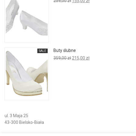
Pierwotna
Aktualna
259,00
zł
155,00
zł
cena
cena
wynosiła:
wynosi:
259,00 zł.
155,00 zł.
Buty ślubne
SALE
Pierwotna
Aktualna
359,00
zł
215,00
zł
cena
cena
wynosiła:
wynosi:
359,00 zł.
215,00 zł.
ul. 3 Maja 25
43-300 Bielsko-Biała