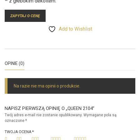
– z głebokim dekoltem.
ZAPYTAJ O CENĘ
Add to Wishlist
OPINIE (0)
Na razie nie ma opinii o produkcie.
NAPISZ PIERWSZĄ OPINIĘ O „QUEEN 2104”
Twój adres e-mail nie zostanie opublikowany.
Wymagane pola są
oznaczone
*
TWOJA OCENA
*