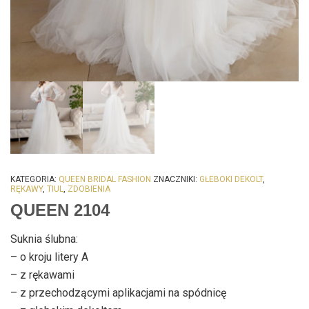
KATEGORIA:
QUEEN BRIDAL FASHION
ZNACZNIKI:
GŁEBOKI DEKOLT
,
RĘKAWY
,
TIUL
,
ZDOBIENIA
QUEEN 2104
Suknia ślubna:
– o kroju litery A
– z rękawami
– z przechodzącymi aplikacjami na spódnicę